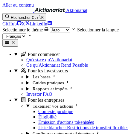
Aller au contenu
Aktionariat
Rechercher
Ctrl
K
GitHub
X
LinkedIn
Selectionner le thème
Selectionner la langue
Pour commencer
Qu'est-ce qu'Aktionariat
Ce qu'Aktionariat Rend Possible
Pour les investisseurs
Les bases
Guides pratiques
Rapports et impôts
Investor FAQ
Pour les entreprises
Tokeniser vos actions
Contexte juridique
Éligibilité
Émission d'actions tokenisées
Liste blanche : Restrictions de transfert flexibles
Configurer votre portail émetteur